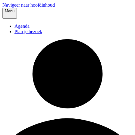
Navigeer naar hoofdinhoud
Menu
Agenda
Plan je bezoek