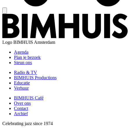
Logo
BIMHUIS Amsterdam
Agenda
Plan je bezoek
Steun ons
Radio & TV
BIMHUIS Productions
Educatie
Verhuur
BIMHUIS Café
Over ons
Contact
Archief
Celebrating jazz since 1974