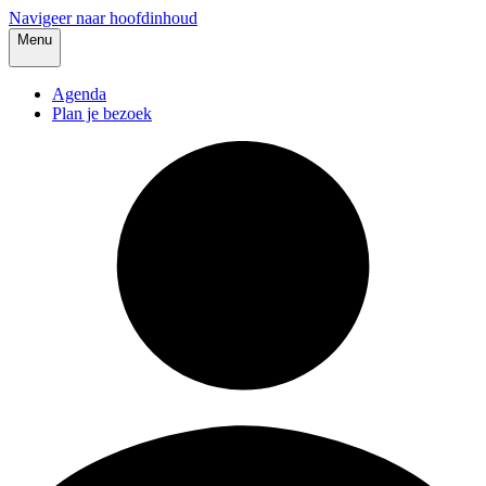
Navigeer naar hoofdinhoud
Menu
Agenda
Plan je bezoek