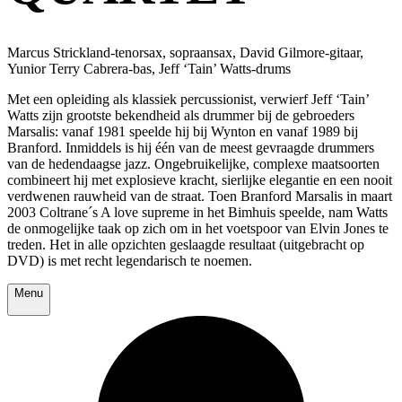
Marcus Strickland-tenorsax, sopraansax, David Gilmore-gitaar,
Yunior Terry Cabrera-bas, Jeff ‘Tain’ Watts-drums
Met een opleiding als klassiek percussionist, verwierf Jeff ‘Tain’
Watts zijn grootste bekendheid als drummer bij de gebroeders
Marsalis: vanaf 1981 speelde hij bij Wynton en vanaf 1989 bij
Branford. Inmiddels is hij één van de meest gevraagde drummers
van de hedendaagse jazz. Ongebruikelijke, complexe maatsoorten
combineert hij met explosieve kracht, sierlijke elegantie en een nooit
verdwenen rauwheid van de straat. Toen Branford Marsalis in maart
2003 Coltrane´s A love supreme in het Bimhuis speelde, nam Watts
de onmogelijke taak op zich om in het voetspoor van Elvin Jones te
treden. Het in alle opzichten geslaagde resultaat (uitgebracht op
DVD) is met recht legendarisch te noemen.
Menu