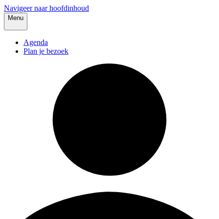
Navigeer naar hoofdinhoud
Menu
Agenda
Plan je bezoek