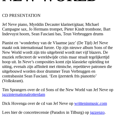
CD PRESENTATION
Jef Neve piano, Myrddin Decauter klarinet/gitaar, Michael
Campagne sax, Jo Hermans trompet, Pieter Kindt trombone, Bart
Indevuyst hoorn, Sean Fasciani bas, Teun Verbruggen drums
Pianist en ‘wonderboy van de Vlaamse jazz’ (De Tijd) Jef Neve
maakt ook internationaal furore. Op zijn nieuwe album Sons of the
New World wordt zijn trio uitgebreid wordt met vijf blazers. De
muziek reflecteert de wereldwijde crisis maar straalt tegelijkertijd
hoop uit. In Neve’s composities komt zijn klassieke opleiding tot
uiting, evenals zijn affiniteit met ritmische, repetitieve patronen die
uitgebouwd worden door drummer Teun Verbruggen en
contrabassist Sean Fasciani. ‘Een ijzersterk fris pianotrio’
(Volkskrant).
Tim Sprangers over de cd Sons of the New World van Jef Neve op
jazzinternationalrotterdam
Dick Hovenga over de cd van Jef Neve op
writteninmusic.com
Lees hier de concertrecensie (Paradox in Tilburg) op
jazzenzo
.