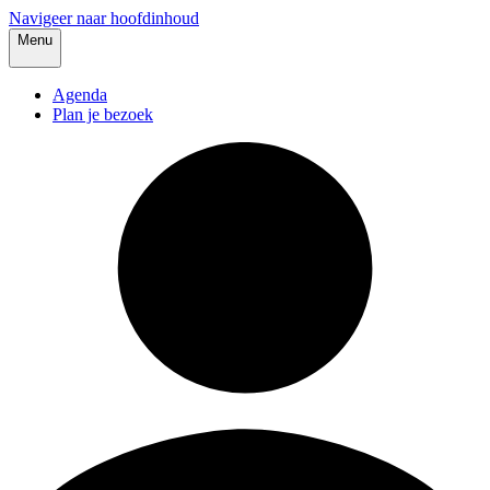
Navigeer naar hoofdinhoud
Menu
Agenda
Plan je bezoek