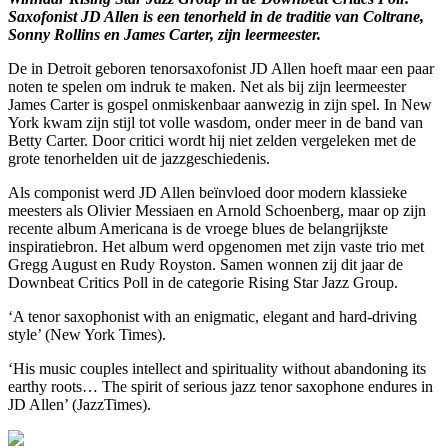
Saxofonist JD Allen is een tenorheld in de traditie van Coltrane,
Sonny Rollins en James Carter, zijn leermeester.
De in Detroit geboren tenorsaxofonist JD Allen hoeft maar een paar
noten te spelen om indruk te maken. Net als bij zijn leermeester
James Carter is gospel onmiskenbaar aanwezig in zijn spel. In New
York kwam zijn stijl tot volle wasdom, onder meer in de band van
Betty Carter. Door critici wordt hij niet zelden vergeleken met de
grote tenorhelden uit de jazzgeschiedenis.
Als componist werd JD Allen beïnvloed door modern klassieke
meesters als Olivier Messiaen en Arnold Schoenberg, maar op zijn
recente album Americana is de vroege blues de belangrijkste
inspiratiebron. Het album werd opgenomen met zijn vaste trio met
Gregg August en Rudy Royston. Samen wonnen zij dit jaar de
Downbeat Critics Poll in de categorie Rising Star Jazz Group.
‘A tenor saxophonist with an enigmatic, elegant and hard-driving
style’ (New York Times).
‘His music couples intellect and spirituality without abandoning its
earthy roots… The spirit of serious jazz tenor saxophone endures in
JD Allen’ (JazzTimes).