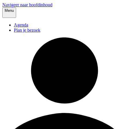
Navigeer naar hoofdinhoud
Menu
Agenda
Plan je bezoek