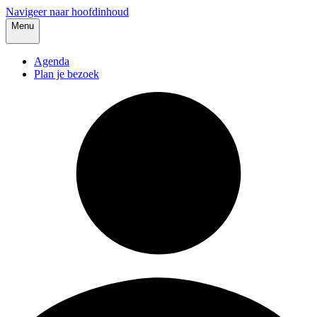
Navigeer naar hoofdinhoud
Menu
Agenda
Plan je bezoek