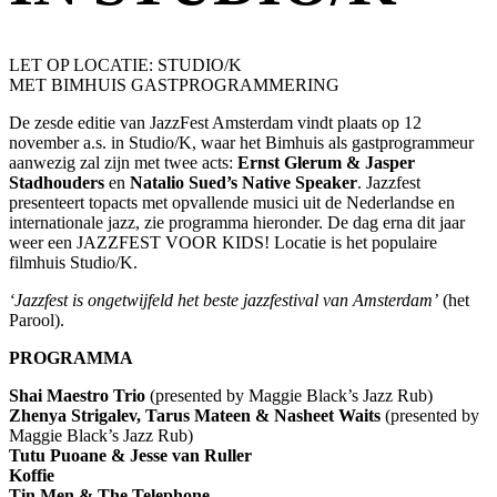
LET OP LOCATIE: STUDIO/K
MET BIMHUIS GASTPROGRAMMERING
De zesde editie van JazzFest Amsterdam vindt plaats op 12
november a.s. in Studio/K, waar het Bimhuis als gastprogrammeur
aanwezig zal zijn met twee acts:
Ernst Glerum & Jasper
Stadhouders
en
Natalio Sued’s Native Speaker
. Jazzfest
presenteert topacts met opvallende musici uit de Nederlandse en
internationale jazz, zie programma hieronder. De dag erna dit jaar
weer een JAZZFEST VOOR KIDS! Locatie is het populaire
filmhuis Studio/K.
‘Jazzfest is ongetwijfeld het beste jazzfestival van Amsterdam’
(het
Parool).
PROGRAMMA
Shai Maestro Trio
(presented by Maggie Black’s Jazz Rub)
Zhenya Strigalev, Tarus Mateen & Nasheet Waits
(presented by
Maggie Black’s Jazz Rub)
Tutu Puoane & Jesse van Ruller
Koffie
Tin Men & The Telephone