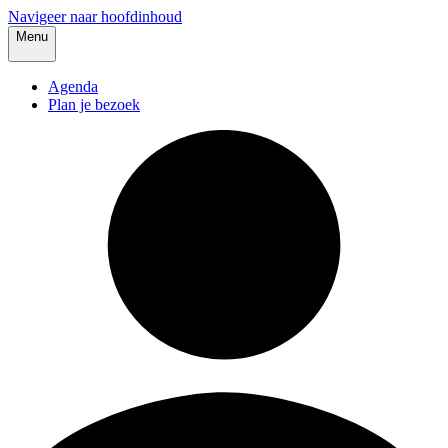
Navigeer naar hoofdinhoud
Menu
Agenda
Plan je bezoek