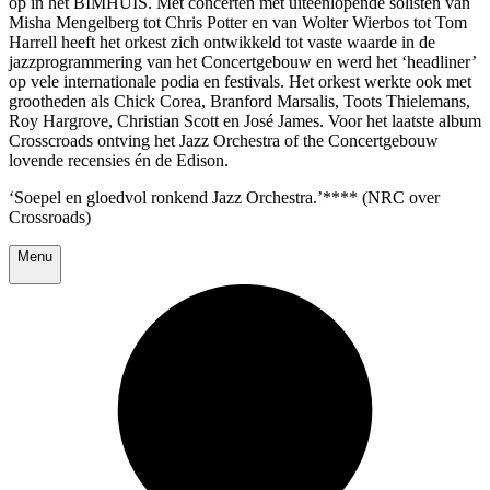
op in het BIMHUIS. Met concerten met uiteenlopende solisten van
Misha Mengelberg tot Chris Potter en van Wolter Wierbos tot Tom
Harrell heeft het orkest zich ontwikkeld tot vaste waarde in de
jazzprogrammering van het Concertgebouw en werd het ‘headliner’
op vele internationale podia en festivals. Het orkest werkte ook met
grootheden als Chick Corea, Branford Marsalis, Toots Thielemans,
Roy Hargrove, Christian Scott en José James. Voor het laatste album
Crosscroads ontving het Jazz Orchestra of the Concertgebouw
lovende recensies én de Edison.
‘Soepel en gloedvol ronkend Jazz Orchestra.’**** (NRC over
Crossroads)
Menu