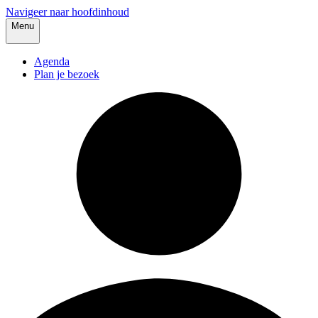
Navigeer naar hoofdinhoud
Menu
Agenda
Plan je bezoek