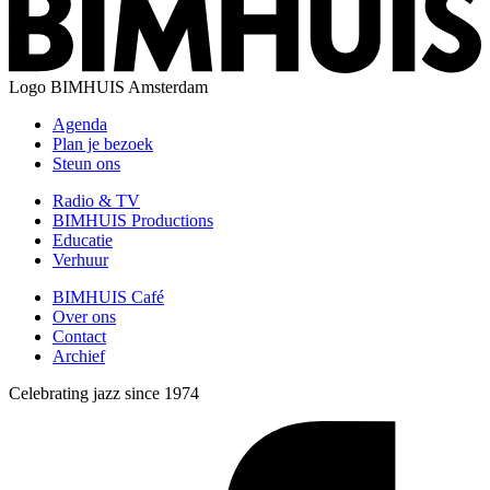
Logo
BIMHUIS Amsterdam
Agenda
Plan je bezoek
Steun ons
Radio & TV
BIMHUIS Productions
Educatie
Verhuur
BIMHUIS Café
Over ons
Contact
Archief
Celebrating jazz since 1974