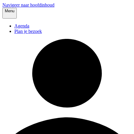
Navigeer naar hoofdinhoud
Menu
Agenda
Plan je bezoek