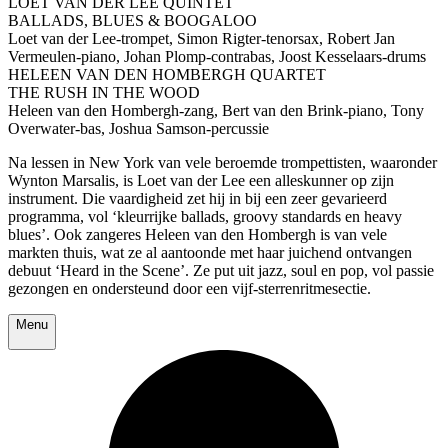
LOET VAN DER LEE QUINTET
BALLADS, BLUES & BOOGALOO
Loet van der Lee-trompet, Simon Rigter-tenorsax, Robert Jan
Vermeulen-piano, Johan Plomp-contrabas, Joost Kesselaars-drums
HELEEN VAN DEN HOMBERGH QUARTET
THE RUSH IN THE WOOD
Heleen van den Hombergh-zang, Bert van den Brink-piano, Tony
Overwater-bas, Joshua Samson-percussie
Na lessen in New York van vele beroemde trompettisten, waaronder
Wynton Marsalis, is Loet van der Lee een alleskunner op zijn
instrument. Die vaardigheid zet hij in bij een zeer gevarieerd
programma, vol ‘kleurrijke ballads, groovy standards en heavy
blues’. Ook zangeres Heleen van den Hombergh is van vele
markten thuis, wat ze al aantoonde met haar juichend ontvangen
debuut ‘Heard in the Scene’. Ze put uit jazz, soul en pop, vol passie
gezongen en ondersteund door een vijf-sterrenritmesectie.
Menu