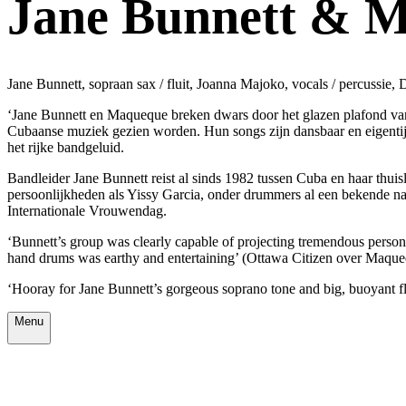
Jane Bunnett 
Jane Bunnett, sopraan sax / fluit, Joanna Majoko, vocals / percussie,
‘Jane Bunnett en Maqueque breken dwars door het glazen plafond van
Cubaanse muziek gezien worden. Hun songs zijn dansbaar en eigentijd
het rijke bandgeluid.
Bandleider Jane Bunnett reist al sinds 1982 tussen Cuba en haar thu
persoonlijkheden als Yissy Garcia, onder drummers al een bekende na
Internationale Vrouwendag.
‘Bunnett’s group was clearly capable of projecting tremendous persona
hand drums was earthy and entertaining’ (Ottawa Citizen over Maque
‘Hooray for Jane Bunnett’s gorgeous soprano tone and big, buoyant f
Menu