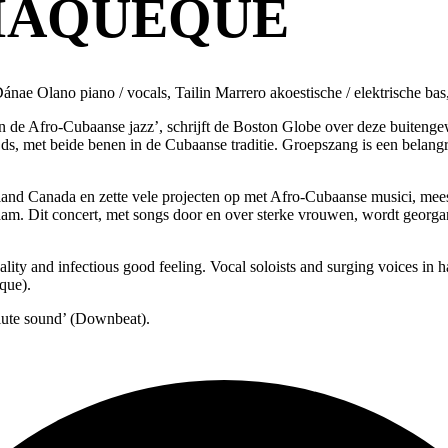
& MAQUEQUE
 Dánae Olano piano / vocals, Tailin Marrero akoestische / elektrische ba
 de Afro-Cubaanse jazz’, schrijft de Boston Globe over deze buitenge
s, met beide benen in de Cubaanse traditie. Groepszang is een belangr
island Canada en zette vele projecten op met Afro-Cubaanse musici, mee
am. Dit concert, met songs door en over sterke vrouwen, wordt georgan
lity and infectious good feeling. Vocal soloists and surging voices in
que).
lute sound’ (Downbeat).