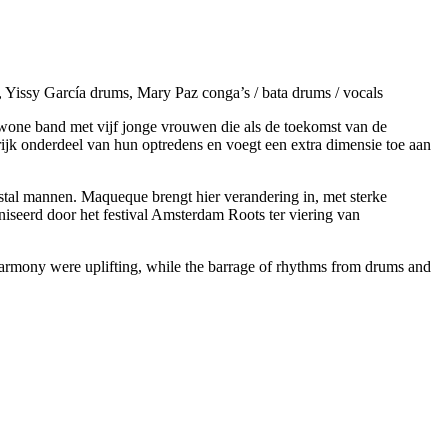
s, Yissy García drums, Mary Paz conga’s / bata drums / vocals
wone band met vijf jonge vrouwen die als de toekomst van de
ijk onderdeel van hun optredens en voegt een extra dimensie toe aan
stal mannen. Maqueque brengt hier verandering in, met sterke
iseerd door het festival Amsterdam Roots ter viering van
 harmony were uplifting, while the barrage of rhythms from drums and