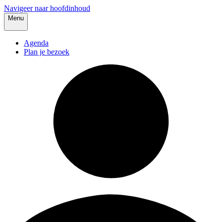
Navigeer naar hoofdinhoud
Menu
Agenda
Plan je bezoek