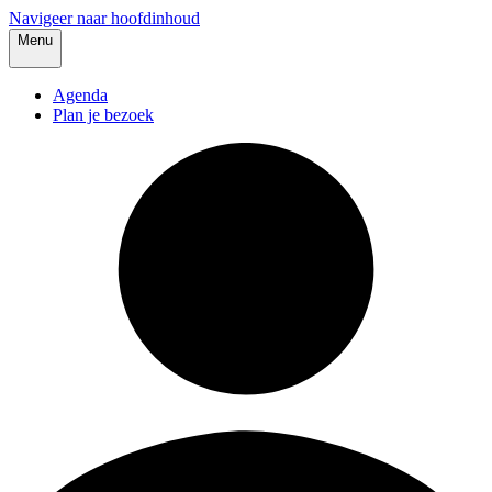
Navigeer naar hoofdinhoud
Menu
Agenda
Plan je bezoek