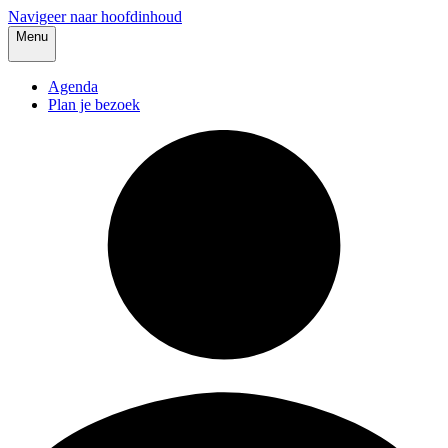
Navigeer naar hoofdinhoud
Menu
Agenda
Plan je bezoek