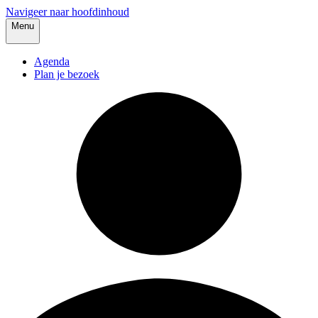
Navigeer naar hoofdinhoud
Menu
Agenda
Plan je bezoek