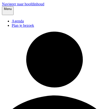
Navigeer naar hoofdinhoud
Menu
Agenda
Plan je bezoek