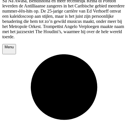
Sa Na Awasa, Bendishoná en meer recentelijk Reina di Pordon
leverden de Antilliaanse zangeres in het Caribische gebied meerdere
nummer-één-hits op. De 25-jarige carrière van Ed Verhoeff omvat
een kaleidoscoop aan stijlen, maar is het juist zijn persoonlijke
benadering die hem tot zo’n gewild musicus maakt, onder meer bij
het Metropole Orkest. Trompettist Angelo Verploegen maakte naam
met het jazzsextet The Houdini’s, waarmee hij over de hele wereld
toerde.
Menu