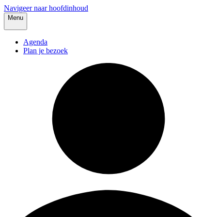
Navigeer naar hoofdinhoud
Menu
Agenda
Plan je bezoek