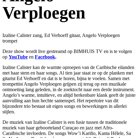
Verploegen
Izaline Calister zang, Ed Verhoeff gitaar, Angelo Verploegen
trompet
Deze show wordt live gestreamd op BIMHUIS TV en is te volgen
op
YouTube
en
Facebook
.
Izaline Calister kan de warmte oproepen van de Caribische eilanden
met haar stem en haar songs. Al tien jaar staat ze op de planken met
gitarist Ed Verhoeff en dat is te horen, bijna te voelen. Samen met
trompettist Angelo Verploegen grijpen zij terug op een muzikale
ontmoeting lang geleden, in de zoektocht naar een derde instrument.
Angelo’s warme, intuïtieve, en altijd herkenbare klank geeft de juiste
aanvulling aan hun hechte samenspel. Het repertoire van dit
bijzondere trio bestaat uit eigen songs en bewerkingen in allerlei
stijlen.
De muziek van Izaline Calister is een fusie tussen de traditionele
muziek van haar geboorteland Curaçao en jazz met Afro-
Caraïbische invloeden. De songs Wow’i Kariño, Kanta Hélele, Sa