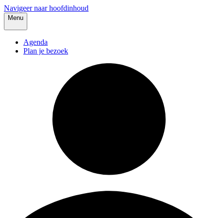
Navigeer naar hoofdinhoud
Menu
Agenda
Plan je bezoek