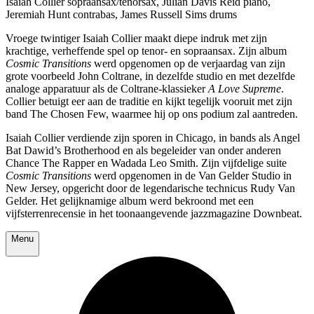
Isaiah Collier sopraansax/tenorsax, Julian Davis Reid piano,
Jeremiah Hunt contrabas, James Russell Sims drums
Vroege twintiger Isaiah Collier maakt diepe indruk met zijn
krachtige, verheffende spel op tenor- en sopraansax. Zijn album
Cosmic Transitions
werd opgenomen op de verjaardag van zijn
grote voorbeeld John Coltrane, in dezelfde studio en met dezelfde
analoge apparatuur als de Coltrane-klassieker
A Love Supreme
.
Collier betuigt eer aan de traditie en kijkt tegelijk vooruit met zijn
band The Chosen Few, waarmee hij op ons podium zal aantreden.
Isaiah Collier verdiende zijn sporen in Chicago, in bands als Angel
Bat Dawid’s Brotherhood en als begeleider van onder anderen
Chance The Rapper en Wadada Leo Smith. Zijn vijfdelige suite
Cosmic Transitions
werd opgenomen in de Van Gelder Studio in
New Jersey, opgericht door de legendarische technicus Rudy Van
Gelder. Het gelijknamige album werd bekroond met een
vijfsterrenrecensie in het toonaangevende jazzmagazine Downbeat.
Menu