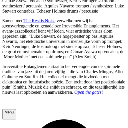
Camae Ayewa vocalen / synthesizer, Keir Neuringer saxofoon /
synthesizer / percussie, Aquiles Navarro trompet / synthesizer, Luke
Stewart contrabas, Tcheser Holmes drums / percussie
Samen met
The Rest is Noise
verwelkomen wij het
grensverleggende en genadeloze Irreversible Entanglements. Het
avant-jazzcollectief kent vijf leden, wier artistieke visies alom
geprezen zijn. “Luke Stewart, de hogepriester op bas; Aquiles
Navarro, het elektrische universum in menselijke vorm op trompet;
Keir Neuringer, de kosmoloog met sirene op sax; Tcheser Holmes,
de griot en mythemaker op drums; en Camae Ayewa op vocalen, de
‘Moor Mother’ met een spirituele pen” (Alex Smith).
Irreversible Entanglements staat in het verlengde van de spirituele
tradities van jazz uit de jaren vijftig – die van Charles Mingus, Alice
Coltrane en Sun Ra. Het collectief mengt die invloeden met
elektronica en futuristische poëzie. Een tocht door ’het postkoloniale
puin’ (Smith). Muziek die snijdt en schraapt, en die tegelijkertijd iets
nieuws laat opbloeien en aanwakkeren.
Open the gates
!
Menu