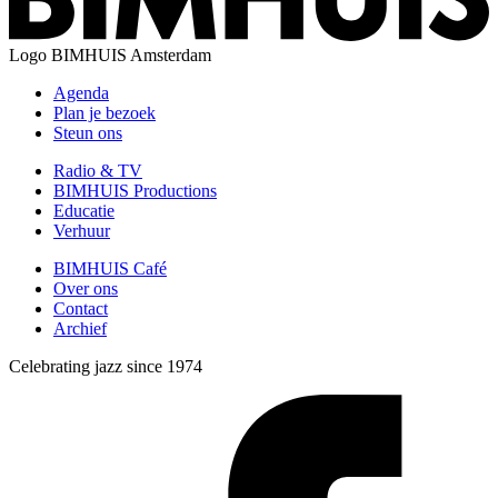
Logo
BIMHUIS Amsterdam
Agenda
Plan je bezoek
Steun ons
Radio & TV
BIMHUIS Productions
Educatie
Verhuur
BIMHUIS Café
Over ons
Contact
Archief
Celebrating jazz since 1974