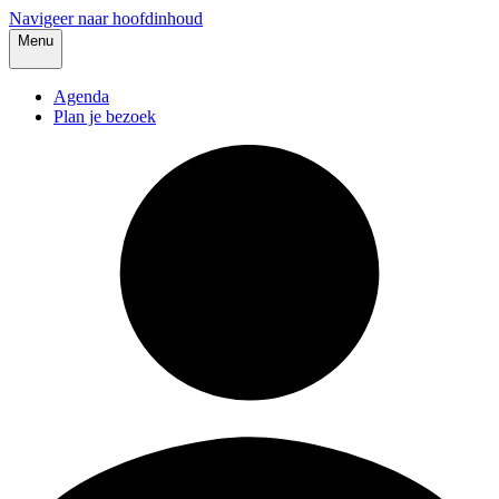
Navigeer naar hoofdinhoud
Menu
Agenda
Plan je bezoek