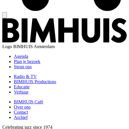
Logo
BIMHUIS Amsterdam
Agenda
Plan je bezoek
Steun ons
Radio & TV
BIMHUIS Productions
Educatie
Verhuur
BIMHUIS Café
Over ons
Contact
Archief
Celebrating jazz since 1974