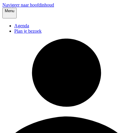
Navigeer naar hoofdinhoud
Menu
Agenda
Plan je bezoek