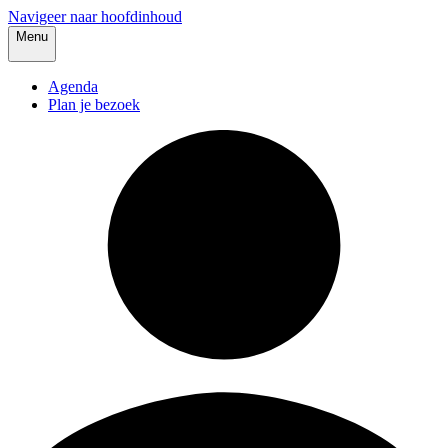
Navigeer naar hoofdinhoud
Menu
Agenda
Plan je bezoek