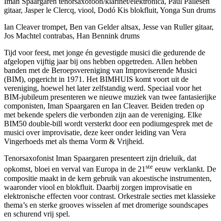
Iman Spaargaren tenorsaxofoon/klarinet/elektronica, Paul Pallesen
gitaar, Jasper le Clercq, viool, Dodó Kis blokfluit, Yonga Sun drums
Ian Cleaver trompet, Ben van Gelder altsax, Jesse van Ruller gitaar,
Jos Machtel contrabas, Han Bennink drums
Tijd voor feest, met jonge én gevestigde musici die gedurende de
afgelopen vijftig jaar bij ons hebben opgetreden. Allen hebben
banden met de Beroepsvereniging van Improviserende Musici
(BIM), opgericht in 1971. Het BIMHUIS komt voort uit de
vereniging, hoewel het later zelfstandig werd. Speciaal voor het
BIM-jubileum presenteren we nieuwe muziek van twee fantasierijke
componisten, Iman Spaargaren en Ian Cleaver. Beiden treden op
met bekende spelers die verbonden zijn aan de vereniging. Elke
BIM50 double-bill wordt versterkt door een podiumgesprek met de
musici over improvisatie, deze keer onder leiding van Vera
Vingerhoeds met als thema Vorm & Vrijheid.
Tenorsaxofonist Iman Spaargaren presenteert zijn drieluik, dat
ste
opkomst, bloei en verval van Europa in de 21
eeuw verklankt. De
compositie maakt in de kern gebruik van akoestische instrumenten,
waaronder viool en blokfluit. Daarbij zorgen improvisatie en
elektronische effecten voor contrast. Orkestrale secties met klassieke
thema’s en sterke grooves wisselen af met dromerige soundscapes
en schurend vrij spel.