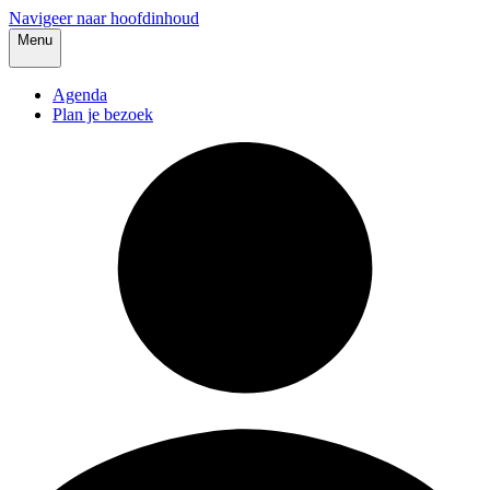
Navigeer naar hoofdinhoud
Menu
Agenda
Plan je bezoek