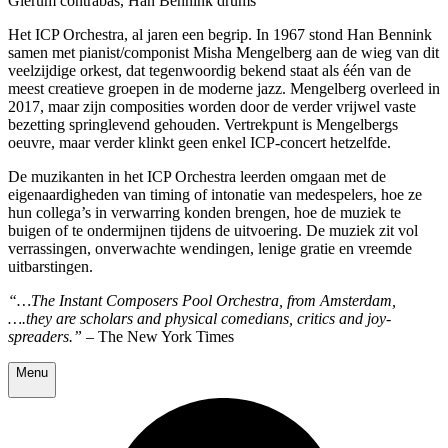
Glerum contrabas, Han Bennink drums
Het ICP Orchestra, al jaren een begrip. In 1967 stond Han Bennink
samen met pianist/componist Misha Mengelberg aan de wieg van dit
veelzijdige orkest, dat tegenwoordig bekend staat als één van de
meest creatieve groepen in de moderne jazz. Mengelberg overleed in
2017, maar zijn composities worden door de verder vrijwel vaste
bezetting springlevend gehouden. Vertrekpunt is Mengelbergs
oeuvre, maar verder klinkt geen enkel ICP-concert hetzelfde.
De muzikanten in het ICP Orchestra leerden omgaan met de
eigenaardigheden van timing of intonatie van medespelers, hoe ze
hun collega’s in verwarring konden brengen, hoe de muziek te
buigen of te ondermijnen tijdens de uitvoering. De muziek zit vol
verrassingen, onverwachte wendingen, lenige gratie en vreemde
uitbarstingen.
“…The Instant Composers Pool Orchestra, from Amsterdam,
….they are scholars and physical comedians, critics and joy-
spreaders.”
– The New York Times
Menu