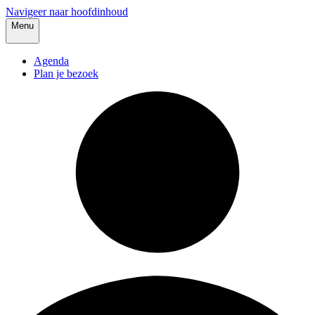
Navigeer naar hoofdinhoud
Menu
Agenda
Plan je bezoek