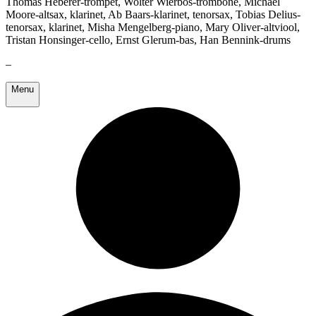
Thomas Heberer-trompet, Wolter Wierbos-trombone, Michael
Moore-altsax, klarinet, Ab Baars-klarinet, tenorsax, Tobias Delius-
tenorsax, klarinet, Misha Mengelberg-piano, Mary Oliver-altviool,
Tristan Honsinger-cello, Ernst Glerum-bas, Han Bennink-drums
–
Menu