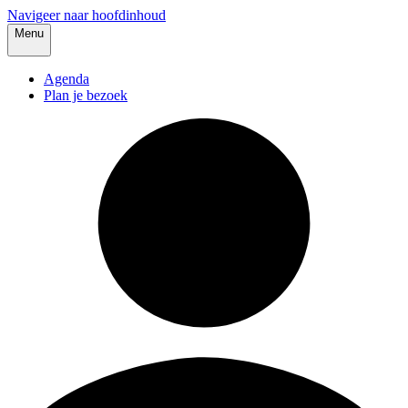
Navigeer naar hoofdinhoud
Menu
Agenda
Plan je bezoek