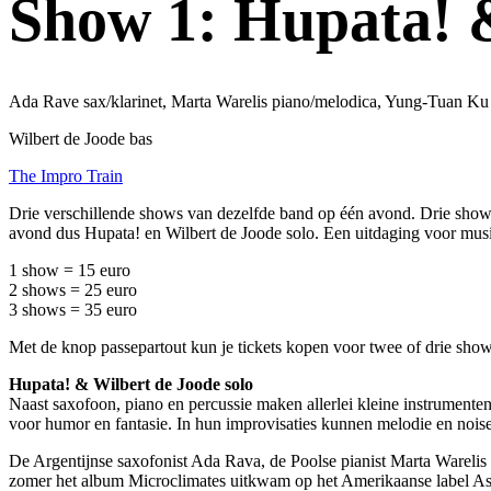
Show 1: Hupata! &
Ada Rave sax/klarinet, Marta Warelis piano/melodica, Yung-Tuan Ku
Wilbert de Joode bas
The Impro Train
Drie verschillende shows van dezelfde band op één avond. Drie shows 
avond dus Hupata! en Wilbert de Joode solo. Een uitdaging voor mus
1 show = 15 euro
2 shows = 25 euro
3 shows = 35 euro
Met de knop passepartout kun je tickets kopen voor twee of drie show
Hupata! & Wilbert de Joode solo
Naast saxofoon, piano en percussie maken allerlei kleine instrument
voor humor en fantasie. In hun improvisaties kunnen melodie en noise 
De Argentijnse saxofonist Ada Rava, de Poolse pianist Marta Warelis
zomer het album Microclimates uitkwam op het Amerikaanse label Astra