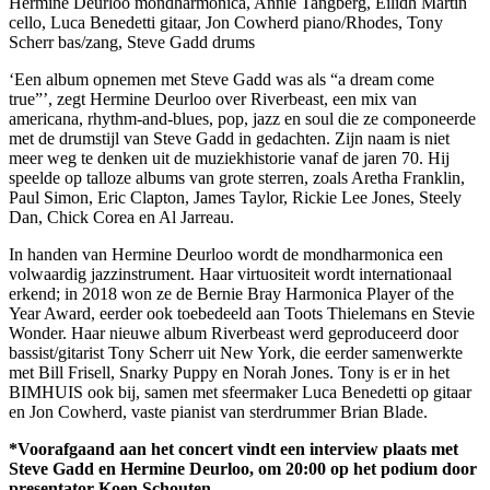
Hermine Deurloo mondharmonica, Annie Tangberg, Eilidh Martin
cello, Luca Benedetti gitaar, Jon Cowherd piano/Rhodes, Tony
Scherr bas/zang, Steve Gadd drums
‘Een album opnemen met Steve Gadd was als “a dream come
true”’, zegt Hermine Deurloo over Riverbeast, een mix van
americana, rhythm-and-blues, pop, jazz en soul die ze componeerde
met de drumstijl van Steve Gadd in gedachten. Zijn naam is niet
meer weg te denken uit de muziekhistorie vanaf de jaren 70. Hij
speelde op talloze albums van grote sterren, zoals Aretha Franklin,
Paul Simon, Eric Clapton, James Taylor, Rickie Lee Jones, Steely
Dan, Chick Corea en Al Jarreau.
In handen van Hermine Deurloo wordt de mondharmonica een
volwaardig jazzinstrument. Haar virtuositeit wordt internationaal
erkend; in 2018 won ze de Bernie Bray Harmonica Player of the
Year Award, eerder ook toebedeeld aan Toots Thielemans en Stevie
Wonder. Haar nieuwe album Riverbeast werd geproduceerd door
bassist/gitarist Tony Scherr uit New York, die eerder samenwerkte
met Bill Frisell, Snarky Puppy en Norah Jones. Tony is er in het
BIMHUIS ook bij, samen met sfeermaker Luca Benedetti op gitaar
en Jon Cowherd, vaste pianist van sterdrummer Brian Blade.
*Voorafgaand aan het concert vindt een interview plaats met
Steve Gadd en Hermine Deurloo, om 20:00 op het podium door
presentator Koen Schouten