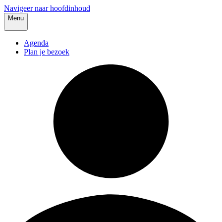
Navigeer naar hoofdinhoud
Menu
Agenda
Plan je bezoek