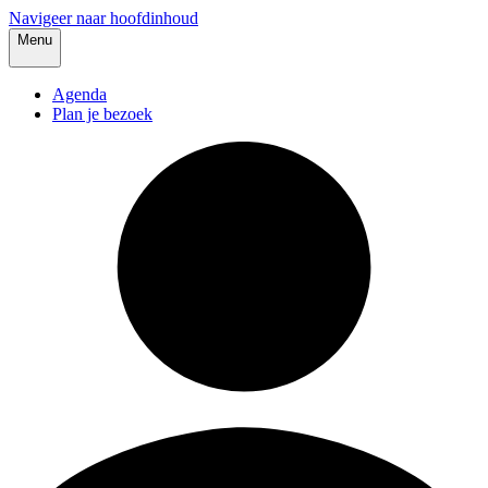
Navigeer naar hoofdinhoud
Menu
Agenda
Plan je bezoek