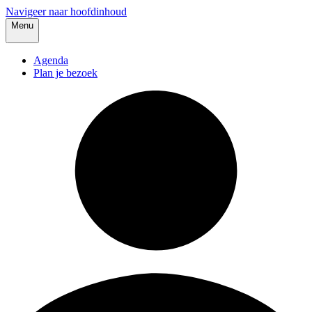
Navigeer naar hoofdinhoud
Menu
Agenda
Plan je bezoek