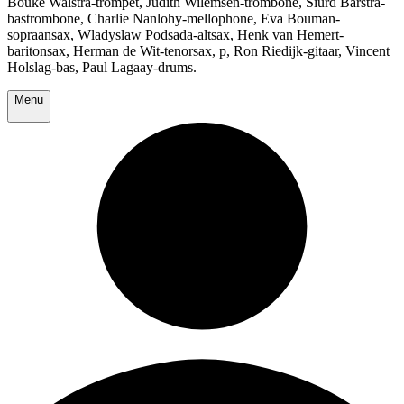
Bouke Walstra-trompet, Judith Wilemsen-trombone, Siurd Barstra-
bastrombone, Charlie Nanlohy-mellophone, Eva Bouman-
sopraansax, Wladyslaw Podsada-altsax, Henk van Hemert-
baritonsax, Herman de Wit-tenorsax, p, Ron Riedijk-gitaar, Vincent
Holslag-bas, Paul Lagaay-drums.
Menu