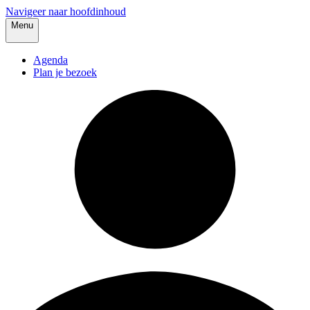
Navigeer naar hoofdinhoud
Menu
Agenda
Plan je bezoek