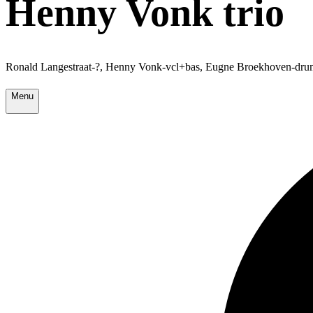
Henny Vonk trio
Ronald Langestraat-?, Henny Vonk-vcl+bas, Eugne Broekhoven-dru
Menu