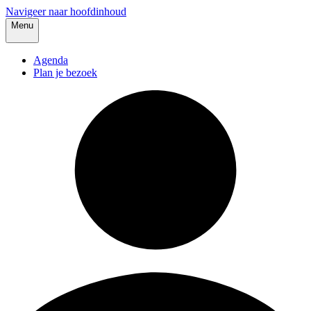
Navigeer naar hoofdinhoud
Menu
Agenda
Plan je bezoek