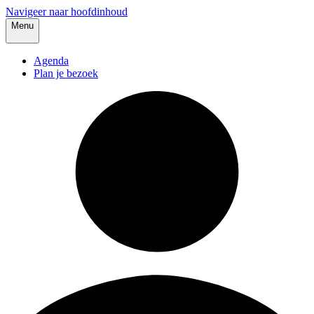
Navigeer naar hoofdinhoud
Menu
Agenda
Plan je bezoek