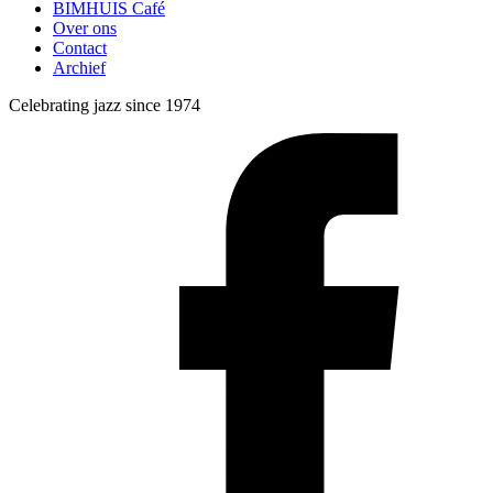
BIMHUIS Café
Over ons
Contact
Archief
Celebrating jazz since 1974