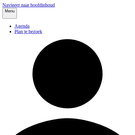
Navigeer naar hoofdinhoud
Menu
Agenda
Plan je bezoek