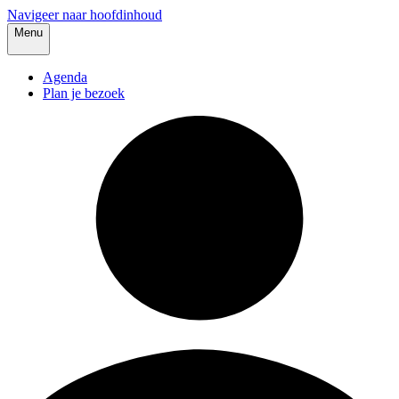
Navigeer naar hoofdinhoud
Menu
Agenda
Plan je bezoek