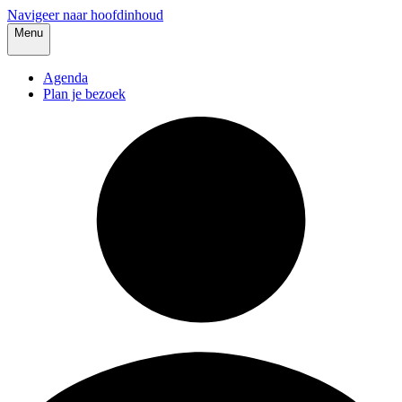
Navigeer naar hoofdinhoud
Menu
Agenda
Plan je bezoek