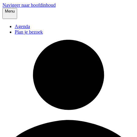
Navigeer naar hoofdinhoud
Menu
Agenda
Plan je bezoek