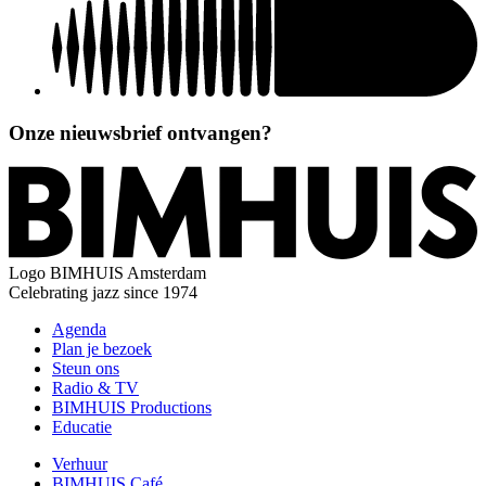
Onze nieuwsbrief ontvangen?
Logo
BIMHUIS Amsterdam
Celebrating jazz since 1974
Agenda
Plan je bezoek
Steun ons
Radio & TV
BIMHUIS Productions
Educatie
Verhuur
BIMHUIS Café