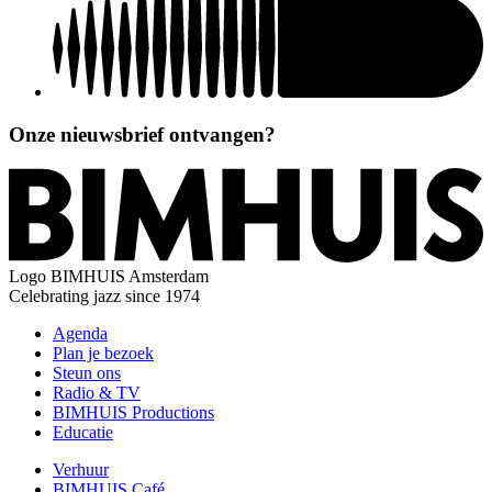
Onze nieuwsbrief ontvangen?
Logo
BIMHUIS Amsterdam
Celebrating jazz since 1974
Agenda
Plan je bezoek
Steun ons
Radio & TV
BIMHUIS Productions
Educatie
Verhuur
BIMHUIS Café