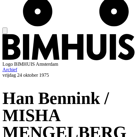
Logo
BIMHUIS Amsterdam
Archief
vrijdag
24 oktober 1975
Han Bennink /
MISHA
MENGELBERG