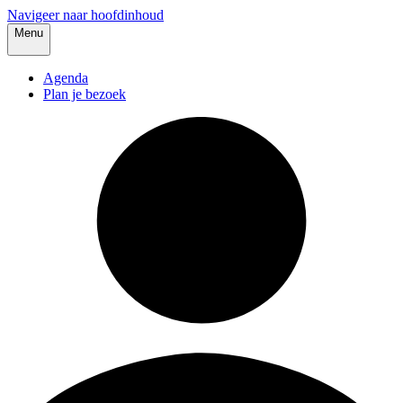
Navigeer naar hoofdinhoud
Menu
Agenda
Plan je bezoek