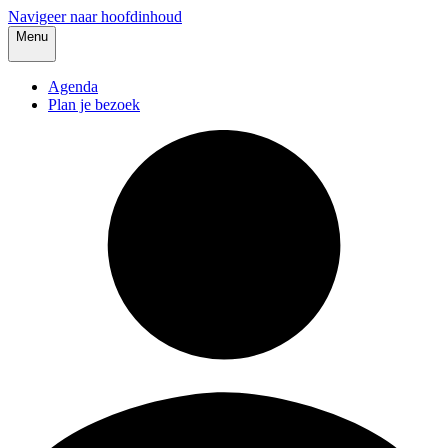
Navigeer naar hoofdinhoud
Menu
Agenda
Plan je bezoek