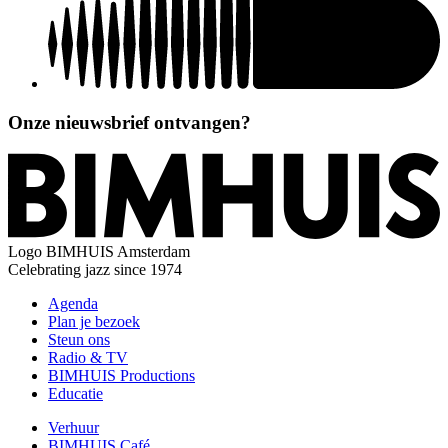
Onze nieuwsbrief ontvangen?
Logo
BIMHUIS Amsterdam
Celebrating jazz since 1974
Agenda
Plan je bezoek
Steun ons
Radio & TV
BIMHUIS Productions
Educatie
Verhuur
BIMHUIS Café