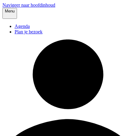
Navigeer naar hoofdinhoud
Menu
Agenda
Plan je bezoek