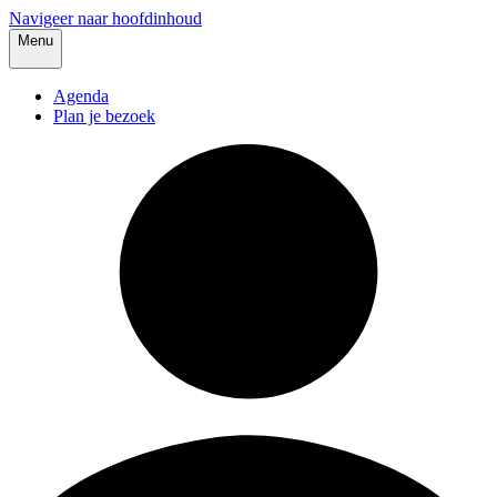
Navigeer naar hoofdinhoud
Menu
Agenda
Plan je bezoek