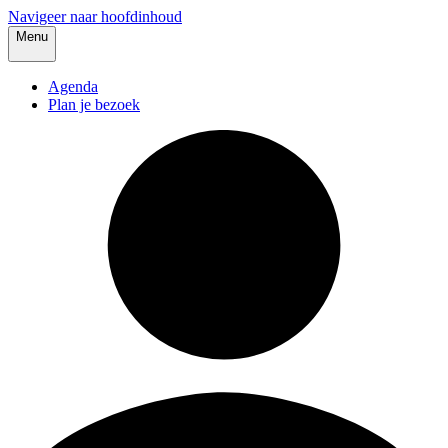
Navigeer naar hoofdinhoud
Menu
Agenda
Plan je bezoek