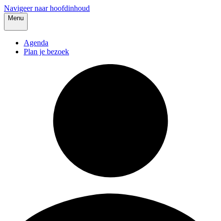
Navigeer naar hoofdinhoud
Menu
Agenda
Plan je bezoek