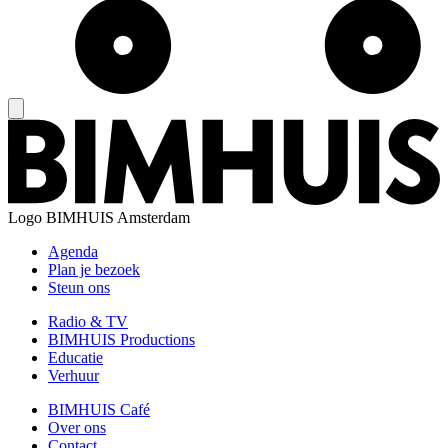
Logo
BIMHUIS Amsterdam
Agenda
Plan je bezoek
Steun ons
Radio & TV
BIMHUIS Productions
Educatie
Verhuur
BIMHUIS Café
Over ons
Contact