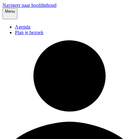
Navigeer naar hoofdinhoud
Menu
Agenda
Plan je bezoek