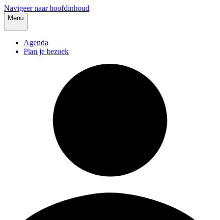
Navigeer naar hoofdinhoud
Menu
Agenda
Plan je bezoek