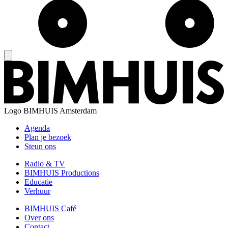
Logo
BIMHUIS Amsterdam
Agenda
Plan je bezoek
Steun ons
Radio & TV
BIMHUIS Productions
Educatie
Verhuur
BIMHUIS Café
Over ons
Contact