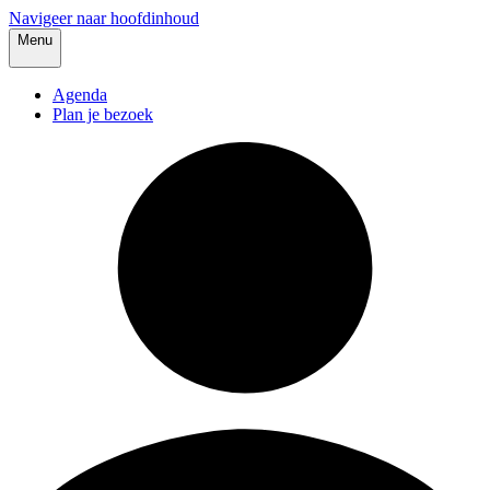
Navigeer naar hoofdinhoud
Menu
Agenda
Plan je bezoek