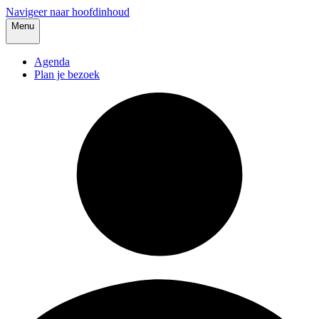
Navigeer naar hoofdinhoud
Menu
Agenda
Plan je bezoek