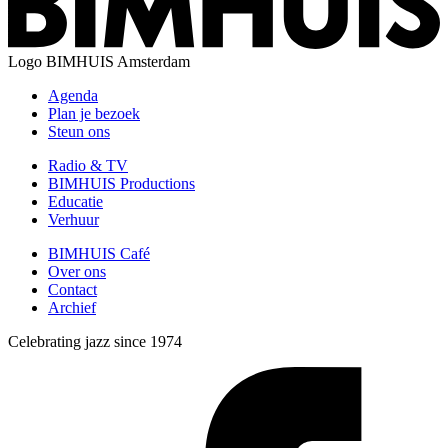
Logo
BIMHUIS Amsterdam
Agenda
Plan je bezoek
Steun ons
Radio & TV
BIMHUIS Productions
Educatie
Verhuur
BIMHUIS Café
Over ons
Contact
Archief
Celebrating jazz since 1974