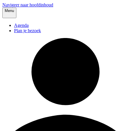
Navigeer naar hoofdinhoud
Menu
Agenda
Plan je bezoek