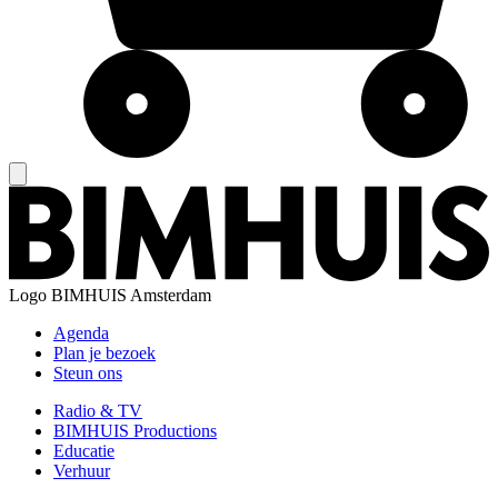
Logo
BIMHUIS Amsterdam
Agenda
Plan je bezoek
Steun ons
Radio & TV
BIMHUIS Productions
Educatie
Verhuur