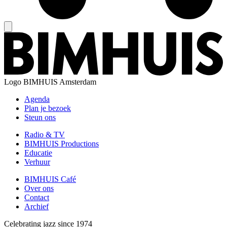
Logo
BIMHUIS Amsterdam
Agenda
Plan je bezoek
Steun ons
Radio & TV
BIMHUIS Productions
Educatie
Verhuur
BIMHUIS Café
Over ons
Contact
Archief
Celebrating jazz since 1974