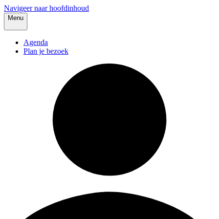
Navigeer naar hoofdinhoud
Menu
Agenda
Plan je bezoek