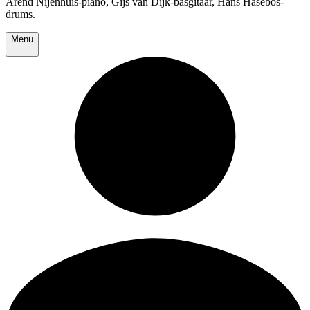
Arend Nijenhuis-piano, Gijs van Dijk-basgitaar, Hans Hasebos-
drums.
Menu