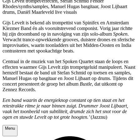
Gijs Levelt trompet/effecten, Stefan Schmid Fender
Rhodes/synths/samples, Manuel Hugas basgitaar, Joost Lijbaart
drums, Daniël Maarleveld live visuals
Gijs Levelt is bekend als trompettist van Spinifex en Amsterdam
Klezmer Band én als vooruitstrevend componist. Vorig jaar richtte
hij zijn droomband op in navolging van zijn solo-album
Spoken
.
Verwacht trance-opwekkende grooves, duistere drones en sferische
improvisaties, waarin toonladders uit het Midden-Oosten en India
contrasteren met spookachtige beats.
Centraal in de muziek van het Spoken Quartet staan de loops en
effecten waarmee Gijs Levelt zijn trompetgeluid manipuleert. Naast
hemzelf bestaat de band uit Stefan Schmid op toetsen en samples,
Manuel Hugas op basgitaar en Joost Lijbaart op drums. Tijdens dit
concert presenteert de groep het album
Bustle
, dat uitkomt op
Zennez Records.
Een band waarin de energieknop constant op tien staat en het
retestrakke ritme je naar binnen zuigt. Drummer Joost Lijbaart,
vaak het toonbeeld van subtiliteit, drumde zich het snot voor de
ogen en stuwde Levelt op tot grote hoogten.’
(Jazznu)
Menu