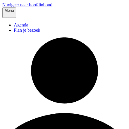
Navigeer naar hoofdinhoud
Menu
Agenda
Plan je bezoek