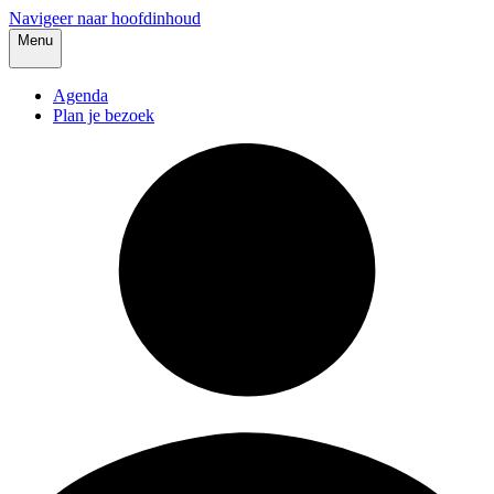
Navigeer naar hoofdinhoud
Menu
Agenda
Plan je bezoek