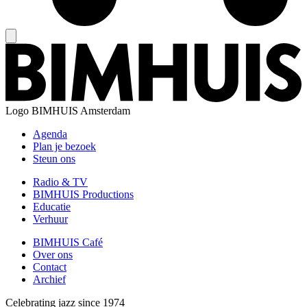
Logo
BIMHUIS Amsterdam
Agenda
Plan je bezoek
Steun ons
Radio & TV
BIMHUIS Productions
Educatie
Verhuur
BIMHUIS Café
Over ons
Contact
Archief
Celebrating jazz since 1974